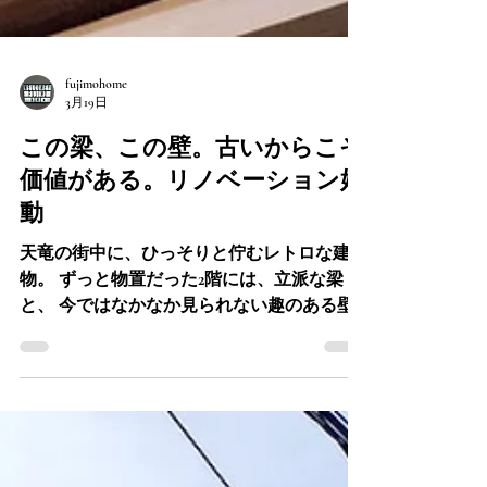
fujimohome
3月19日
この梁、この壁。古いからこそ
価値がある。リノベーション始
動
天竜の街中に、ひっそりと佇むレトロな建
物。 ずっと物置だった2階には、立派な梁
と、 今ではなかなか見られない趣のある壁
が残っていました。 古いから壊す、ではな
く。 古いからこそ、今の暮らしに馴染む形
へ。 フジモホームが贈る 「天竜レトロ」の
リノベーション計画。 完成まで、ぜひ
Instagramをフォローして見守ってください。