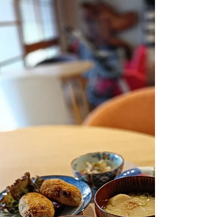
ります。 元タバコ屋さんで昭和レトロを感
じ、皆の集いの場になっていた良き建物で
す。 現在、この建物の歴史を活かしなが
ら、新しく生まれ変わらせるためのリフォー
ムを進めています。 私たちは、単に「家を
貸す」のではなく、この場所を舞台に 「本
気で何かを成し遂げたい方」と出会いたいと
考えています。 「いつか自分のアトリエや
ショップを持ちたかった」 「天竜の自然に
近い場所で、職住一体の暮らしを始めたい」
「古民家を拠点に、地域を盛り上げる活動が
したい」 「古民家でカフェをするのが夢だ
った」 そんな熱い想いをお持ちの方、リフ
ォーム中の今だからこそ、一緒にこの建物の
「これから」を話しませんか？ 完成してか
らでは作れない、あなただけのこだわりを反
映できるチャンスかもしれません。 少しで
も気になった方、まずは一度お話ししましょ