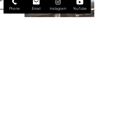
ラムからどうぞ) またワンちゃんも同伴可能
Phone
Email
Instagram
YouTube
です。 同じ敷地にドッグシャンプーとペッ
トホテルと預かりも していますのでどう
ぞ、こちらもインスタグラムにてご確認を
よろしくお願いいたします。 フジモホーム
の看板犬ひめもシャンプーに通ってます！
優しいお兄さんがシャンプーしてくださいま
すよ。 そして、フジモホームで古民家リノ
ベをした店内もどうぞ ご覧ください。ドッ
グシャンプー、ドッグラン共にリノベも し
ていますのでぜ