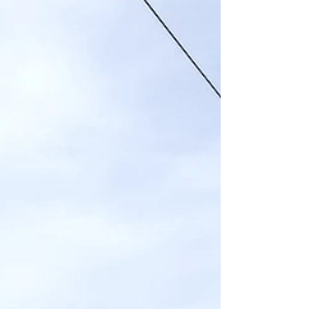
https://www.instagram.com/reel/DWDDnr-
CRXg/?
utm_source=ig_web_copy_link&igsh=MzRlODBiN
WFlZA== 二俣の昭和レトロ 最初は2階が物置
小屋状態で、窓が一枚もなく暗く床も壁もボ
ロボロでした。 物置だった場所が、光が差
し込むことで『部屋』として呼吸を始めた気
がします。