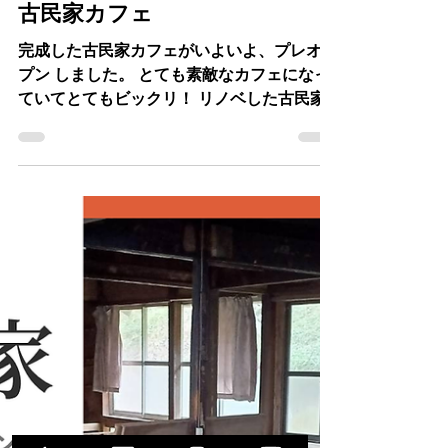
fujimohome
2025年11月13日
古民家カフェ
完成した古民家カフェがいよいよ、プレオー
プン しました。 とても素敵なカフェになっ
ていてとてもビックリ！ リノベした古民家
がおしゃれなカフェになること。 私たちの
夢でもありました。 とても嬉しい気持ちで
いっぱいです。 そして、おめでとうござい
ます！！ プレオープンにもご招待いただき
ありがとうございました。 美味しいお食事
にほっこり。 もう常連客確定です（笑）
11/21(金)にいよいよ、オープンです！ 11/21、
22、23と営業。予約制になりますので インス
タグラムをご確認の上、ご予約をよろしくお
願いいたします。 (フジモホームインスタグ